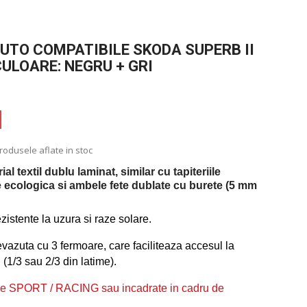
UTO COMPATIBILE SKODA SUPERB II
 CULOARE: NEGRU + GRI
produsele aflate in stoc
 textil dublu laminat, similar cu tapiteriile
ele ecologica si ambele fete dublate cu burete (5 mm
ezistente la uzura si raze solare.
azuta cu 3 fermoare, care faciliteaza accesul la
 (1/3 sau 2/3 din latime).
ne SPORT / RACING sau incadrate in cadru de