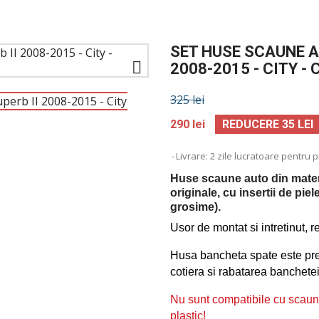
SET HUSE SCAUNE A

2008-2015 - CITY -
325 lei
290 lei
REDUCERE 35 LEI
Livrare: 2 zile lucratoare pentru 
Huse scaune auto din material
originale, cu insertii de pi
grosime).
Usor de montat si intretinut, r
Husa bancheta spate este prev
cotiera si rabatarea banchetei
Nu sunt compatibile cu scau
plastic!