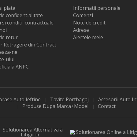
si plata
Informatii personale
 de confidentialitate
Comenzi
si conditii contractuale
Note de credit
noi
Adrese
 de retur
Alertele mele
r Retragere din Contract
eaza-ne
te-ului
oficiala ANPC
rase Auto Ieftine
Tavite Portbagaj
Accesorii Auto In
Produse Dupa Marca+model
Contact