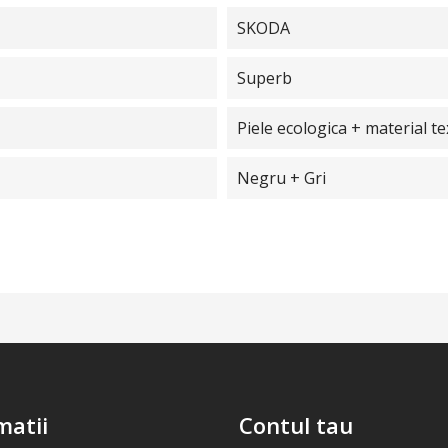
SKODA
Superb
Piele ecologica + material tex
Negru + Gri
matii
Contul tau