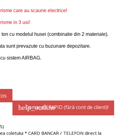
risme care au scaune electrice!
risme in 3 usi!
n ton cu modelul husei (combinatie din 2 materiale).
ata sunt prevazute cu buzunare depozitare.
e cu sistem AIRBAG.
cos
help_outline
Comandă RAPID (fără cont de client)!
S)
rea coletului * CARD BANCAR / TELEFON direct la